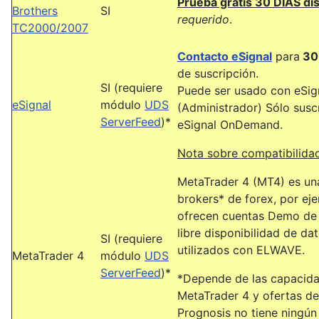
Prueba gratis 30 DÍAS di
Brothers
SI
requerido
.
TC2000/2007
Contacto eSignal
para
30 
de suscripción.
SI (requiere
Puede ser usado con eSign
eSignal
módulo
UDS
(Administrador) Sólo susc
ServerFeed
)*
eSignal OnDemand.
Nota sobre compatibilida
MetaTrader 4 (MT4) es una
brokers* de forex, por e
ofrecen cuentas Demo de t
libre disponibilidad de d
SI (requiere
utilizados con ELWAVE.
MetaTrader 4
módulo
UDS
ServerFeed
)*
*Depende de las capacida
MetaTrader 4 y ofertas de
Prognosis no tiene ningún 