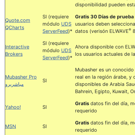
disponibilidad pueden est
SI (requiere
Gratis 30 Días de prueba
Quote.com
módulo
UDS
usuarios deben seleccion
QCharts
®
ServerFeed
)*
datos (verisón ELWAVE
8
SI (requiere
Interactive
Ahora disponible con EL
módulo
UDS
Brokers
los usuarios actuales de la
ServerFeed
)*
Mubasher es un conocido
Mubasher Pro
real en la región árabe, y
SI
مباشربرو
disponibles de Arabia Sau
Bahrein, Egipto, Kuwait, 
Gratis
datos fin del día,
Yahoo!
SI
requerido
Gratis
datos fin del día,
MSN
SI
requerido