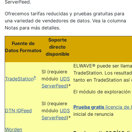
ServerFeed.
Ofrecemos tarifas reducidas y pruebas gratuitas para
una variedad de vendedores de datos. Vea la columna
Notas para más detalles.
Soporte
Fuente de
directo
Datos Formatos
disponible
ELWAVE® puede ser llama
SI (requiere
TradeStation. Los resultad
®
TradeStation
módulo
UDS
tanto en TradeStation as
ServerFeed
)*
El módulo de exploración 
SI (requiere
Prueba gratis
licencia de 
DTN IQFeed
módulo
UDS
inicial de renuncia
ServerFeed
)*
Worden