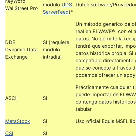
KeyWord
módulo
UDS
Dutch software/Proveedo
Wall$treet Pro
ServerFeed
)*
Un método genérico de ob
real en ELWAVE®, con el
datos. No permite la recu
DDE
SI (requiere
tendrá que exportar, impo
Dynamic Data
módulo
datos histórica propia. Si
Exchange
intradía)
compatible directament
que se conecte a través 
podemos ofrecer un apoyo
Prácticamente cualquier t
puede importar en ELWAV
ASCII
SI
contenga datos históricos
tabular.
MetaStock
SI
Uso oficial Equis MSFL li
CSI
SI